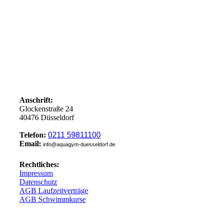
Anschrift:
Glockenstraße 24
40476 Düsseldorf
Telefon:
0211 59811100
Email:
info@aquagym-duesseldorf.de
Rechtliches:
Impressum
Datenschutz
AGB Laufzeitverträge
AGB Schwimmkurse