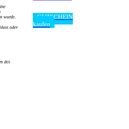
ine
n
GUTSCHEIN
en wurde.
kaufen
hluss oder
em des