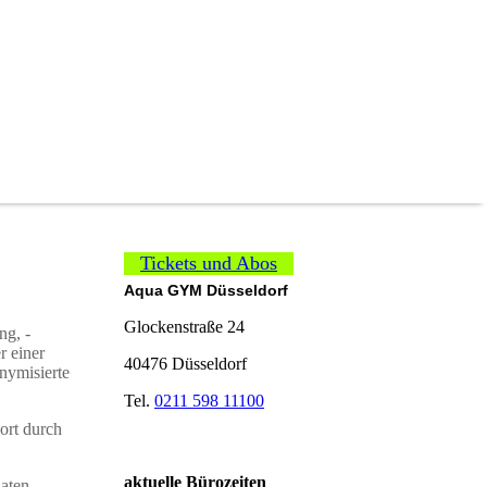
Tickets und Abos
Aqua GYM Düsseldorf
Glockenstraße 24
ng, -
r einer
40476 Düsseldorf
nymisierte
Tel.
0211 598 11100
ort durch
aktuelle Bürozeiten
Daten