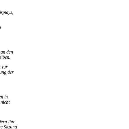
isplays,
n
 an den
eiben.
n zur
tung der
en in
nicht.
fern Ihre
ge Sitzung