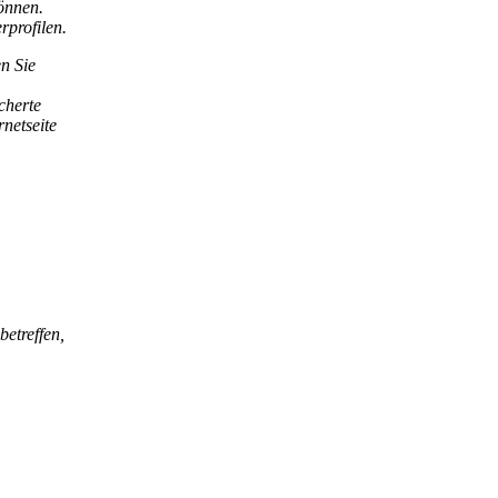
önnen.
rprofilen.
n Sie
cherte
netseite
betreffen,