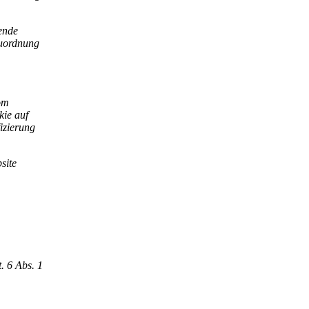
ende
Zuordnung
om
kie auf
fizierung
site
. 6 Abs. 1