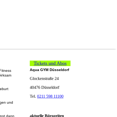
Tickets und Abos
Aqua GYM Düsseldorf
Fitness
wirksam
Glockenstraße 24
40476 Düsseldorf
eburt
Tel.
0211 598 11100
igen und
aktuelle Bürozeiten
mst dann