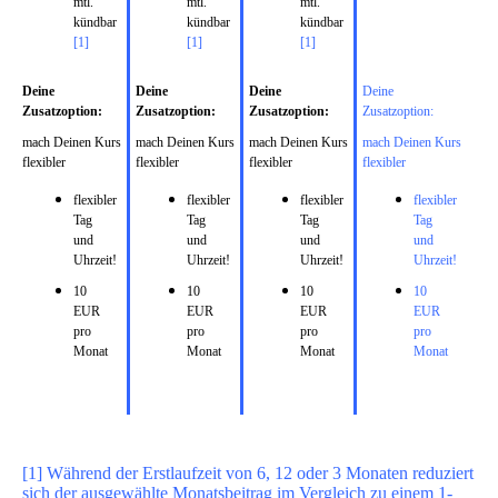
mtl.
mtl.
mtl.
kündbar
kündbar
kündbar
[1]
[1]
[1]
Deine
Deine
Deine
Deine
Zusatzoption:
Zusatzoption:
Zusatzoption:
Zusatzoption:
mach Deinen Kurs
mach Deinen Kurs
mach Deinen Kurs
mach Deinen Kurs
flexibler
flexibler
flexibler
flexibler
flexibler
flexibler
flexibler
fl
exible
r
Tag
Tag
Tag
Tag
und
und
und
und
Uhrzeit!
Uhrzeit!
Uhrzeit!
Uhrzeit!
10
10
10
10
EUR
EUR
EUR
EUR
pro
pro
pro
pro
Monat
Monat
Monat
Monat
[1] Während der Erstlaufzeit von 6, 12 oder 3 Monaten reduziert
sich der ausgewählte Monatsbeitrag im Vergleich zu einem 1-