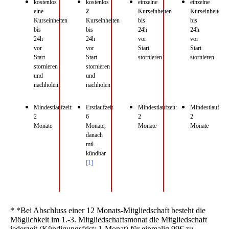
kostenlos
kostenlos
einzelne
einzelne
eine
2
Kurseinheiten
Kurseinheiten
Kurseinheiten
Kurseinheiten
bis
bis
bis
bis
24h
24h
24h
24h
vor
vor
vor
vor
Start
Start
Start
Start
stornieren
stornieren
stornieren
stornieren
und
und
nachholen
nachholen
Mindestlaufzeit:
Erstlaufzeit
Mindestlaufzeit:
Mindestlaufzeit:
2
6
2
2
Monate
Monate,
Monate
Monate
danach
mtl.
kündbar
[1]
* *Bei Abschluss einer 12 Monats-Mitgliedschaft besteht die
Möglichkeit im 1.-3. Mitgliedschaftsmonat die Mitgliedschaft
jederzeit (Kündigungsfrist: 1-Monat) für einmalig 99€ zu