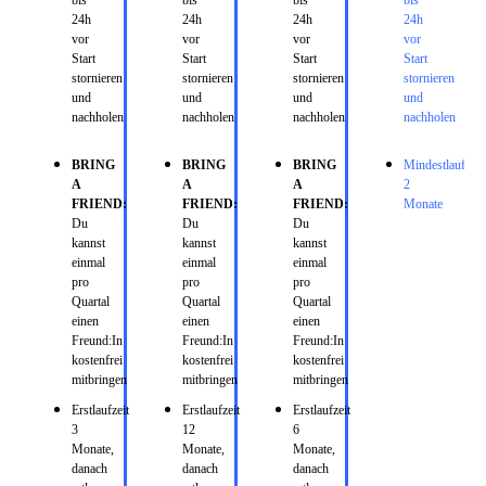
bis
bis
bis
bis
24h
24h
24h
24h
vor
vor
vor
vor
Start
Start
Start
Start
stornieren
stornieren
stornieren
stornieren
und
und
und
und
nachholen
nachholen
nachholen
nachholen
BRING
BRING
BRING
Mindestlaufzeit:
A
A
A
2
FRIEND:
FRIEND:
FRIEND:
Monate
Du
Du
Du
kannst
kannst
kannst
einmal
einmal
einmal
pro
pro
pro
Quartal
Quartal
Quartal
einen
einen
einen
Freund:In
Freund:In
Freund:In
kostenfrei
kostenfrei
kostenfrei
mitbringen
mitbringen
mitbringen
Erstlaufzeit
Erstlaufzeit
Erstlaufzeit
3
12
6
Monate,
Monate,
Monate,
danach
danach
danach