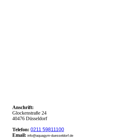
Anschrift:
Glockenstraße 24
40476 Düsseldorf
Telefon:
0211 59811100
Email:
info@aquagym-duesseldorf.de