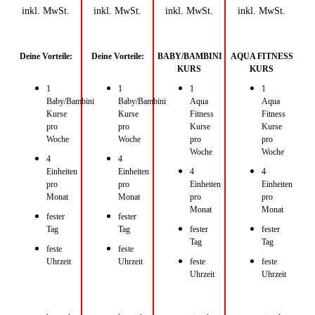
inkl. MwSt.
inkl. MwSt.
inkl. MwSt.
inkl. MwSt.
Deine Vorteile:
Deine Vorteile:
BABY/BAMBINI
AQUA FITNESS
KURS
KURS
1
1
1
1
Baby/Bambini
Baby/Bambini
Aqua
Aqua
Kurse
Kurse
Fitness
Fitness
pro
pro
Kurse
Kurse
Woche
Woche
pro
pro
Woche
Woche
4
4
Einheiten
Einheiten
4
4
pro
pro
Einheiten
Einheiten
Monat
Monat
pro
pro
Monat
Monat
fester
fester
Tag
Tag
fester
fester
Tag
Tag
feste
feste
Uhrzeit
Uhrzeit
feste
feste
Uhrzeit
Uhrzeit