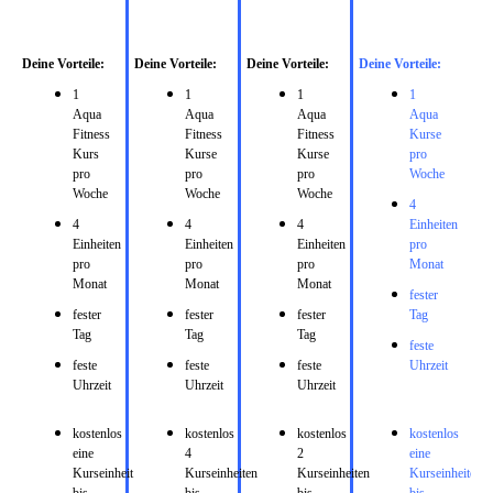
Deine Vorteile:
Deine Vorteile:
Deine Vorteile:
Deine Vorteile:
1
1
1
1
Aqua
Aqua
Aqua
Aqua
Fitness
Fitness
Fitness
Kurse
Kurs
Kurse
Kurse
pro
pro
pro
pro
Woche
Woche
Woche
Woche
4
4
4
4
Einheiten
Einheiten
Einheiten
Einheiten
pro
pro
pro
pro
Monat
Monat
Monat
Monat
fester
fester
fester
fester
Tag
Tag
Tag
Tag
feste
feste
feste
feste
Uhrzeit
Uhrzeit
Uhrzeit
Uhrzeit
kostenlos
kostenlos
kostenlos
kostenlos
eine
4
2
eine
Kurseinheit
Kurseinheiten
Kurseinheiten
Kurseinheiten