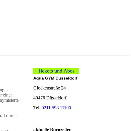
Tickets und Abos
Aqua GYM Düsseldorf
Glockenstraße 24
ng, -
r einer
40476 Düsseldorf
nymisierte
Tel.
0211 598 11100
ort durch
aktuelle Bürozeiten
Daten