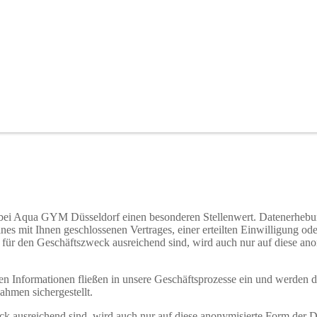
bei Aqua GYM Düsseldorf einen besonderen Stellenwert. Datenerhebu
ines mit
Ihnen geschlossenen Vertrages, einer erteilten Einwilligung ode
n für den Geschäftszweck ausreichend sind, wird auch nur auf diese ano
en Informationen fließen in unsere Geschäftsprozesse ein und werden d
ahmen sichergestellt.
ck ausreichend sind, wird auch nur auf diese anonymisierte Form der 