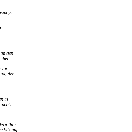
isplays,
n
 an den
eiben.
n zur
tung der
en in
nicht.
fern Ihre
ge Sitzung