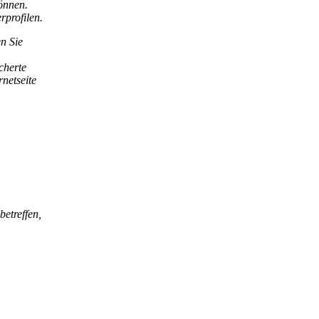
önnen.
rprofilen.
n Sie
cherte
netseite
betreffen,