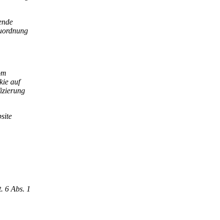
ende
Zuordnung
om
kie auf
fizierung
site
. 6 Abs. 1