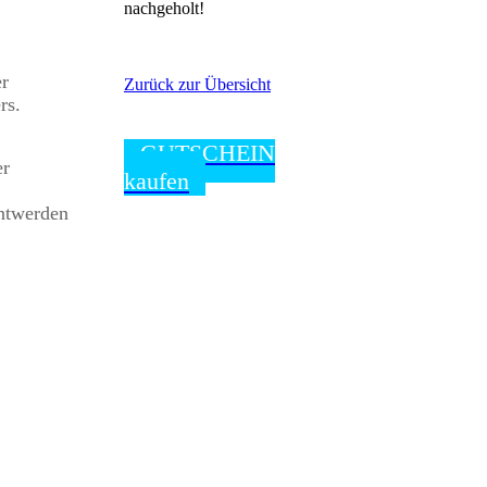
nachgeholt!
er
Zurück zur Übersicht
rs.
GUTSCHEIN
er
kaufen
nntwerden